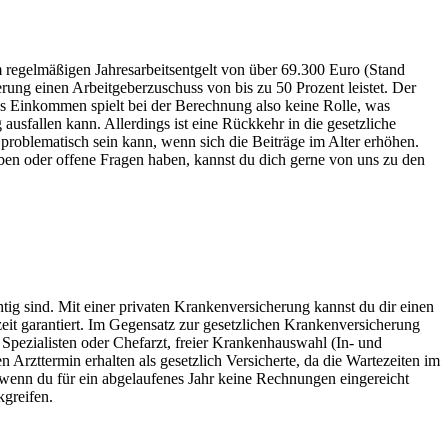
m regelmäßigen Jahresarbeitsentgelt von über 69.300 Euro (Stand
erung einen Arbeitgeberzuschuss von bis zu 50 Prozent leistet. Der
as Einkommen spielt bei der Berechnung also keine Rolle, was
ausfallen kann. Allerdings ist eine Rückkehr in die gesetzliche
oblematisch sein kann, wenn sich die Beiträge im Alter erhöhen.
aben oder offene Fragen haben, kannst du dich gerne von uns zu den
sind. Mit einer privaten Kran­ken­ver­si­che­rung kannst du dir einen
eit garantiert. Im Gegensatz zur gesetzlichen Krankenversicherung
Spezialisten oder Chefarzt, freier Krankenhauswahl (In- und
rzttermin erhalten als gesetzlich Versicherte, da die Wartezeiten im
n, wenn du für ein abgelaufenes Jahr keine Rechnungen eingereicht
kgreifen.