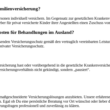
amilienversicherung?
rsonen individuell versichern. Im Gegensatz zur gesetzlichen Krankenve
 für privat versicherte Kinder ihrer Angestellten einen Zuschuss von 
osten für Behandlungen im Ausland?
senden Versicherungsschutz gemäß den vertraglich vereinbarten Leistun
privater Versicherungsschutz.
icherung hast oder vorübergehend in die gesetzliche Krankenversicher
rsicherungsverhältnis nicht gekündigt, sondern „pausiert“.
r maßgeschneiderte Versicherungslösungen anzubieten. Unsere erfahrenen 
n. Egal ob Du eine persönliche Beratung vor Ort wünschst oder lieber 
ungsfragen professionell und zuverlässig zu klären.