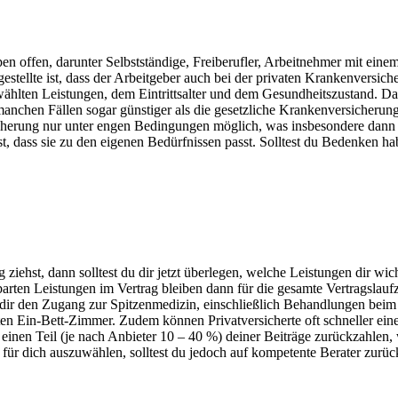
n offen, darunter Selbstständige, Freiberufler, Arbeitnehmer mit eine
stellte ist, dass der Arbeitgeber auch bei der privaten Krankenversich
ewählten Leistungen, dem Eintrittsalter und dem Gesundheitszustand. D
manchen Fällen sogar günstiger als die gesetzliche Krankenversicherung 
herung nur unter engen Bedingungen möglich, was insbesondere dann pr
t, dass sie zu den eigenen Bedürfnissen passt. Solltest du Bedenken h
st, dann solltest du dir jetzt überlegen, welche Leistungen dir wichtig 
arten Leistungen im Vertrag bleiben dann für die gesamte Vertragslaufz
 dir den Zugang zur Spitzenmedizin, einschließlich Behandlungen beim 
Ein-Bett-Zimmer. Zudem können Privatversicherte oft schneller einen A
gen einen Teil (je nach Anbieter 10 – 40 %) deiner Beiträge zurückzahle
für dich auszuwählen, solltest du jedoch auf kompetente Berater zurüc